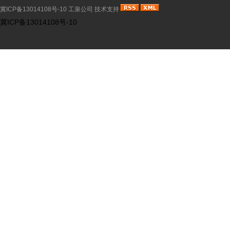
冀ICP备13014108号-10
工泉公司
技术支持
冀ICP备13014108号-10