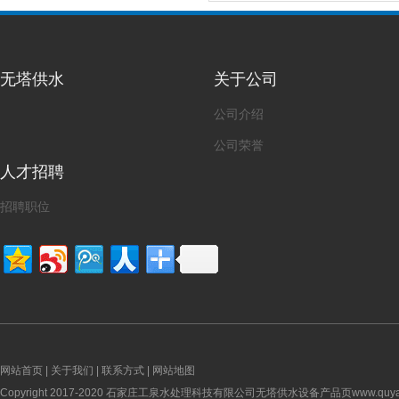
无塔供水
关于公司
公司介绍
公司荣誉
人才招聘
招聘职位
网站首页
|
关于我们
|
联系方式
|
网站地图
Copyright 2017-2020 石家庄工泉水处理科技有限公司无塔供水设备产品页www.quyangqi.n