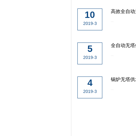
高效全自动
10
...
2019-3
全自动无塔
5
...
2019-3
锅炉无塔供
4
...
2019-3